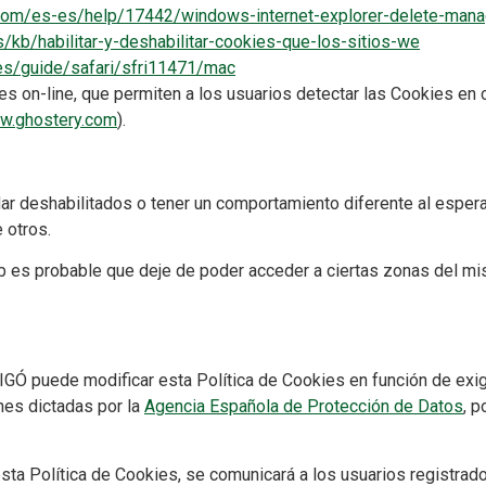
t.com/es-es/help/17442/windows-internet-explorer-delete-man
es/kb/habilitar-y-deshabilitar-cookies-que-los-sitios-we
es/guide/safari/sfri11471/mac
es on-line, que permiten a los usuarios detectar las Cookies en 
ww.ghostery.com
).
ar deshabilitados o tener un comportamiento diferente al esper
e otros.
web es probable que deje de poder acceder a ciertas zonas del 
de modificar esta Política de Cookies en función de exigenci
ones dictadas por la
Agencia Española de Protección de Datos
, p
ta Política de Cookies, se comunicará a los usuarios registrado