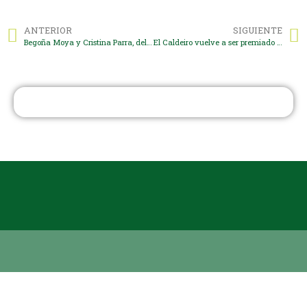
ANTERIOR
SIGUIENTE
Begoña Moya y Cristina Parra, del centro Nuestra Señora de los Dolores, han expuesto sus conocimientos sobre TEA en la ponencia “Tengo un niño TEA en mi aula”
El Caldeiro vuelve a ser premiado con el sello de calidad eTwinning